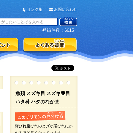
リンク集
お問い合わせ
登録件数：6615
魚類 スズキ目 スズキ亜目
ハタ科 ハタのなかま
背びれ腹びれのとげが尾びれにか
かるほど長くなっています。