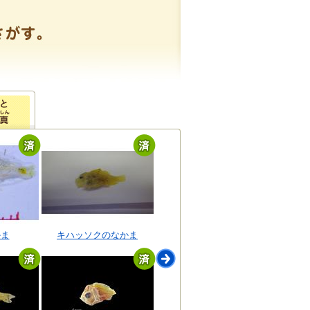
かま
キハッソクのなかま