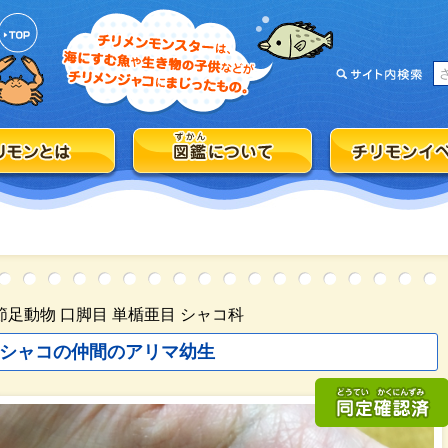
節足動物 口脚目 単楯亜目 シャコ科
シャコの仲間のアリマ幼生