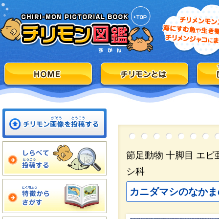
節足動物 十脚目 エ
シ科
カニダマシのなかま