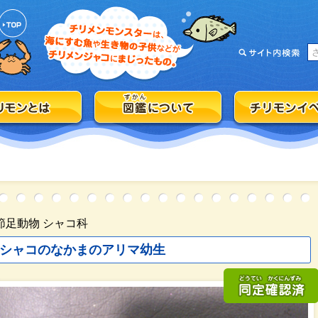
節足動物 シャコ科
シャコのなかまのアリマ幼生