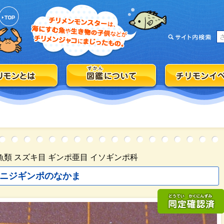
魚類 スズキ目 ギンポ亜目 イソギンポ科
ニジギンポのなかま