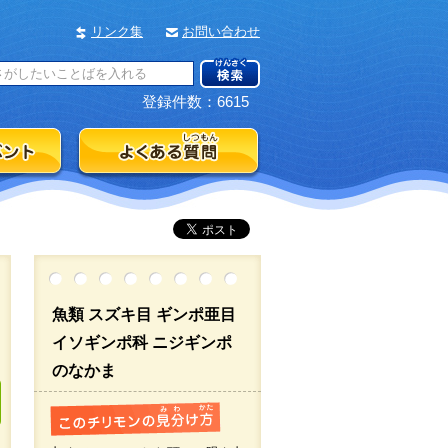
リンク集
お問い合わせ
登録件数：6615
魚類 スズキ目 ギンポ亜目
イソギンポ科 ニジギンポ
のなかま